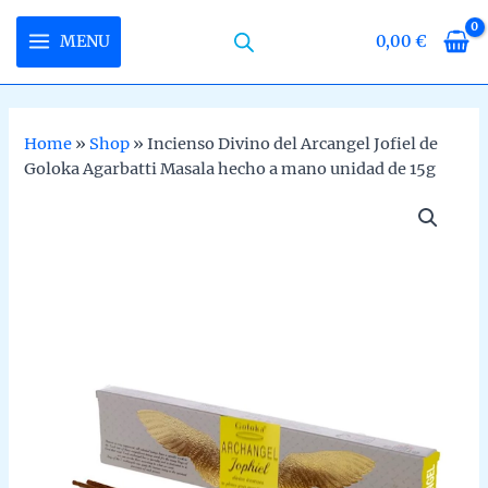
Skip
to
MENU
0,00
€
MAIN
content
MENU
Home
»
Shop
»
Incienso Divino del Arcangel Jofiel de
Goloka Agarbatti Masala hecho a mano unidad de 15g
U
LE
U
LE
U
LE