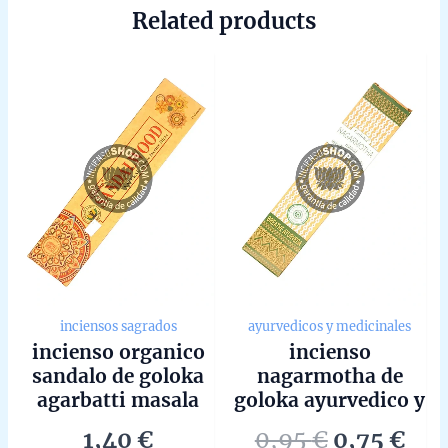
Related products
inciensos sagrados
ayurvedicos y medicinales
incienso organico
incienso
sandalo de goloka
nagarmotha de
agarbatti masala
goloka ayurvedico y
hecho a mano en
medicinal agarbatti
Original
Cur
1,40
€
0,95
€
0,75
€