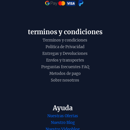
terminos y condiciones
Terminos y condiciones
Politica de Privacidad
Entregas y Devoluciones
Envíos y transportes
Preguntas frecuentes FAQ
Metodos de pago
Sobre nosotros
Ayuda
Nuestras Ofertas
Incienso quinto
Incie
Nuestro Blog
chakra vishuddha
Nag M
Nuestro Videoblog