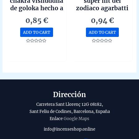
chakra vishuddha
super hit del
de goloka hecho a
zodiaco agarbatti
mano en bangalore
masala hecho a
0,85
€
0,94
€
unidad de 15g
mano en bangalore
unidad de 15g
ADD TO CART
ADD TO CART
Rated
Rated
0
0
out
out
of
of
5
5
Dirección
Carretera Sant Llorenç 12G 08182,
Sant Feliu de Codines, Barcelona, España
Enlace
Google Maps
info@incenseshop.online