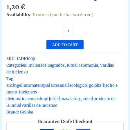
1,20
€
Availability:
In stock (can be backordered)
Incienso
Divino
del
ADD TO CART
Arcangel
Jofiel
SKU:
IADIG009
de
Categories:
Inciensos Sagrados
,
Ritual ceremonia
,
Varillas
Goloka
de Incienso
Agarbatti
Tag:
Masala
arcángel|aromaterapia|artesanal|ecologico|goloka|hecho a
hecho
mano|Inciensos
a
divinos|inciensoshop|Jofiel|masala|organico|producto de
mano
la india|Varillas de incienso
unidad
Brand:
Goloka
de
Guaranteed Safe Checkout
15g
quantity