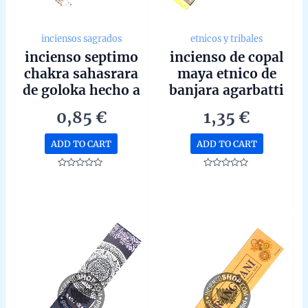
inciensos sagrados
etnicos y tribales
incienso septimo
incienso de copal
chakra sahasrara
maya etnico de
de goloka hecho a
banjara agarbatti
mano en bangalore
masala hecho a
0,85
€
1,35
€
unidad de 15g
mano unidad de
15g
ADD TO CART
ADD TO CART
Rated
Rated
0
0
out
out
of
of
5
5