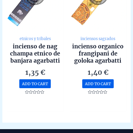
etnicos y tribales
inciensos sagrados
incienso de nag
incienso organico
champa etnico de
frangipani de
banjara agarbatti
goloka agarbatti
masala hecho a
masala hecho a
1,35
€
1,40
€
mano unidad de
mano en bangalore
15g
unidad de 15g
ADD TO CART
ADD TO CART
Rated
Rated
0
0
out
out
of
of
5
5