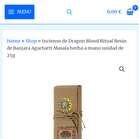
Skip
to
MENU
0,00
€
MAIN
content
MENU
Home
»
Shop
»
Incienso de Dragon Blood Ritual Resin
de Banjara Agarbatti Masala hecho a mano unidad de
U
25g
LE
U
LE
U
LE