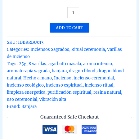
Incienso
de
Dragon
ADD TO CART
Blood
Ritual
SKU:
IDBRRBU013
Resin
Categories:
Inciensos Sagrados
,
Ritual ceremonia
,
Varillas
de
de Incienso
Banjara
Tags:
25g
,
8 varillas
,
agarbatti masala
,
aroma intenso
,
Agarbatti
aromaterapia sagrada
,
banjara
,
dragon blood
,
dragon blood
Masala
natural
,
Hecho a mano
,
Incienso
,
incienso ceremonial
,
hecho
incienso ecológico
,
incienso espiritual
,
incienso ritual
,
a
limpieza energetica
,
purificación espiritual
,
resina natural
,
mano
uso ceremonial
,
vibración alta
unidad
Brand:
Banjara
de
Guaranteed Safe Checkout
25g
quantity