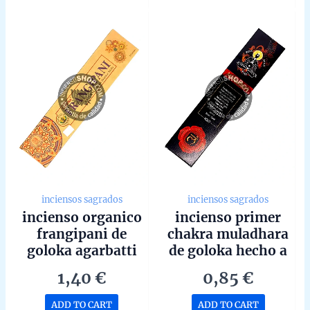
of
of
5
5
inciensos sagrados
inciensos sagrados
incienso organico
incienso primer
frangipani de
chakra muladhara
goloka agarbatti
de goloka hecho a
masala hecho a
mano en bangalore
1,40
€
0,85
€
mano en bangalore
unidad de 15g
unidad de 15g
ADD TO CART
ADD TO CART