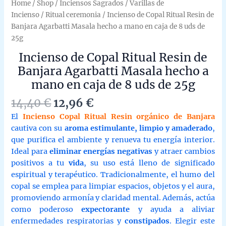
Home
/
Shop
/
Inciensos Sagrados
/
Varillas de
Incienso
/
Ritual ceremonia
/ Incienso de Copal Ritual Resin de
Banjara Agarbatti Masala hecho a mano en caja de 8 uds de
25g
Incienso de Copal Ritual Resin de
Banjara Agarbatti Masala hecho a
mano en caja de 8 uds de 25g
Original
Current
14,40
€
12,96
€
price
price
El
Incienso Copal Ritual Resin orgánico de Banjara
was:
is:
cautiva con su
aroma estimulante, limpio y amaderado
,
14,40 €.
12,96 €.
que purifica el ambiente y renueva tu energía interior.
Ideal para
eliminar energías negativas
y atraer cambios
positivos a tu
vida
, su uso está lleno de significado
espiritual y terapéutico. Tradicionalmente, el humo del
copal se emplea para limpiar espacios, objetos y el aura,
promoviendo armonía y claridad mental. Además, actúa
como poderoso
expectorante
y ayuda a aliviar
enfermedades respiratorias y
constipados
. Elegir este