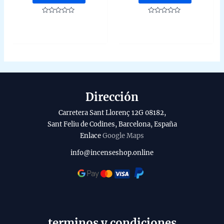
Rated
Rated
0
0
out
out
of
of
5
5
Dirección
Carretera Sant Llorenç 12G 08182,
Sant Feliu de Codines, Barcelona, España
Enlace
Google Maps
info@incenseshop.online
terminos y condiciones