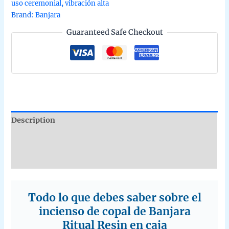
uso ceremonial
,
vibración alta
caja
Brand:
Banjara
de
Guaranteed Safe Checkout
8
uds
de
25g
quantity
Description
Additional information
Reviews (0)
Todo lo que debes saber sobre el
incienso de copal de Banjara
Ritual Resin en caja