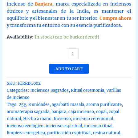
incienso de
Banjara
, marca especializada en inciensos
étnicos y artesanales de la India, es mantener el
equilibrio y el bienestar en tu ser interior.
Compra ahora
y transforma tu entorno con su esencia purificadora.
Availability:
In stock (can be backordered)
Incienso
de
Copal
ADD TO CART
Ritual
Resin
SKU:
ICRRBC002
de
Categories:
Inciensos Sagrados
,
Ritual ceremonia
,
Varillas
Banjara
de Incienso
Agarbatti
Tags:
25g
,
8 unidades
,
agarbatti masala
,
aroma purificante
,
Masala
aromaterapia sagrada
,
banjara
,
caja incienso
,
copal
,
copal
hecho
natural
,
Hecho a mano
,
Incienso
,
incienso ceremonial
,
a
incienso ecológico
,
incienso espiritual
,
incienso ritual
,
mano
limpieza energetica
,
purificación espiritual
,
resina natural
,
en