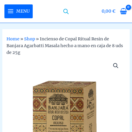
Skip
to
MENU
0,00
€
MAIN
content
MENU
Home
»
Shop
»
Incienso de Copal Ritual Resin de
Banjara Agarbatti Masala hecho a mano en caja de 8 uds
U
de 25g
LE
U
LE
U
LE