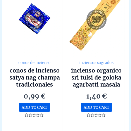
conos de incienso
inciensos sagrados
conos de incienso
incienso organico
satya nag champa
sri tulsi de goloka
tradicionales
agarbatti masala
unidad de 15g
hecho a mano en
0,99
€
1,40
€
bangalore unidad
de 15g
ADD TO CART
ADD TO CART
Rated
Rated
0
0
out
out