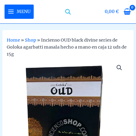
Skip
to
MENU
0,00
€
MAIN
content
MENU
Home
»
Shop
»
Incienso OUD black divine series de
Goloka agarbatti masala hecho a mano en caja 12 uds de
U
15g
LE
U
LE
U
LE