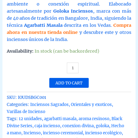
ambiente o conexión espiritual. Elaborado
artesanalmente por
Goloka Inciensos
, marca con más
de 40 años de tradición en Bangalore, India, siguiendo la
técnica
Agarbatti Masala
descrita en los Vedas.
Compra
ahora en nuestra tienda online
y descubre este y otros
inciensos únicos de la India.
Availability:
In stock (can be backordered)
Incienso
OUD
black
ADD TO CART
divine
series
SKU:
IOUDSBGC001
de
Categories:
Inciensos Sagrados
,
Orientales y exoticos
,
Goloka
Varillas de Incienso
agarbatti
Tags:
12 unidades
,
agarbatti masala
,
aroma resinoso
,
Black
masala
Divine Series
,
caja incienso
,
conexion divina
,
goloka
,
Hecho
hecho
a mano
,
Incienso
,
incienso ceremonial
,
incienso ecológico
,
a