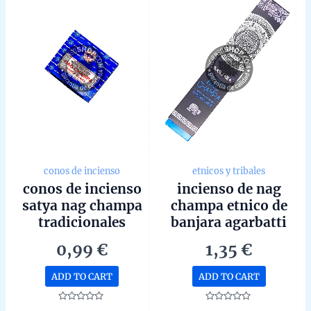
conos de incienso
etnicos y tribales
conos de incienso
incienso de nag
satya nag champa
champa etnico de
tradicionales
banjara agarbatti
unidad de 15g
masala hecho a
0,99
€
1,35
€
mano unidad de
15g
ADD TO CART
ADD TO CART
Rated
Rated