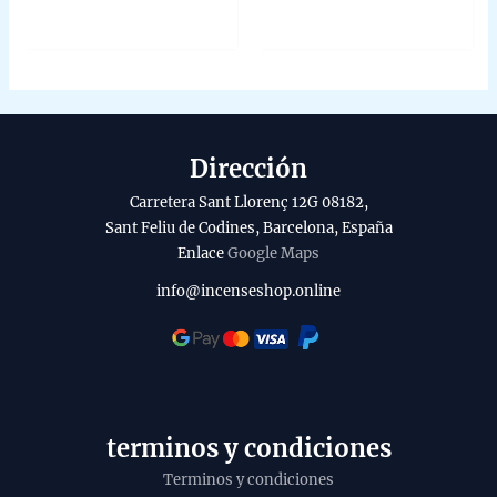
0
0
out
out
of
of
5
5
Dirección
Carretera Sant Llorenç 12G 08182,
Sant Feliu de Codines, Barcelona, España
Enlace
Google Maps
info@incenseshop.online
terminos y condiciones
Terminos y condiciones