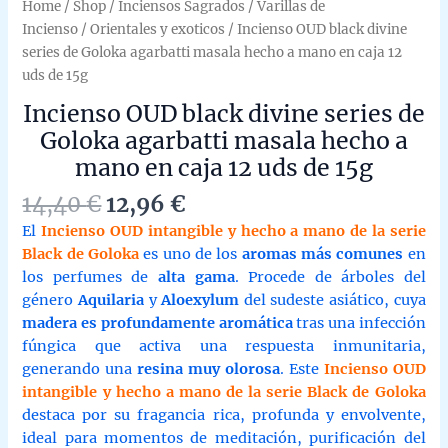
Home
/
Shop
/
Inciensos Sagrados
/
Varillas de
Incienso
/
Orientales y exoticos
/ Incienso OUD black divine
series de Goloka agarbatti masala hecho a mano en caja 12
uds de 15g
Incienso OUD black divine series de
Goloka agarbatti masala hecho a
mano en caja 12 uds de 15g
Original
Current
14,40
€
12,96
€
price
price
El
Incienso OUD intangible y hecho a mano de la serie
was:
is:
Black de Goloka
es uno de los
aromas más comunes
en
14,40 €.
12,96 €.
los perfumes de
alta gama
. Procede de árboles del
género
Aquilaria
y
Aloexylum
del sudeste asiático, cuya
madera es profundamente aromática
tras una infección
fúngica que activa una respuesta inmunitaria,
generando una
resina muy olorosa
. Este
Incienso OUD
intangible y hecho a mano de la serie Black de Goloka
destaca por su fragancia rica, profunda y envolvente,
ideal para momentos de meditación, purificación del