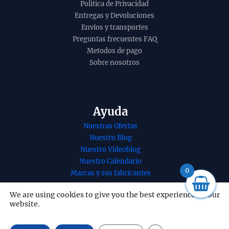
Politica de Privacidad
Entregas y Devoluciones
Envíos y transportes
Preguntas frecuentes FAQ
Metodos de pago
Sobre nosotros
Ayuda
Nuestras Ofertas
Incienso de canela
Nuestro Blog
etnico de Banjara
Nuestro Videoblog
organico agarbatti
Nuestro Calendario
masala hecho a
0
Marcas y sus fabricantes
mano en caja de 12
Nuestros Servicios
unidades B2B - 1
We are using cookies to give you the best experience on our
Nuestro contacto
website.
UD
Redes Sociales
14,58
€
+
ADD