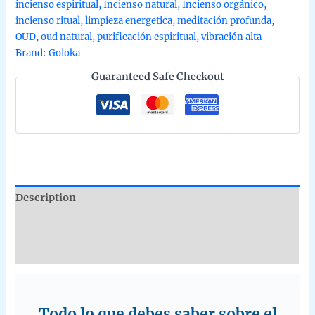
incienso espiritual
,
Incienso natural
,
Incienso orgánico
,
mano
incienso ritual
,
limpieza energetica
,
meditación profunda
,
en
OUD
,
oud natural
,
purificación espiritual
,
vibración alta
caja
Brand:
Goloka
12
Guaranteed Safe Checkout
uds
de
15g
quantity
Description
Additional information
Reviews (0)
Todo lo que debes saber sobre el