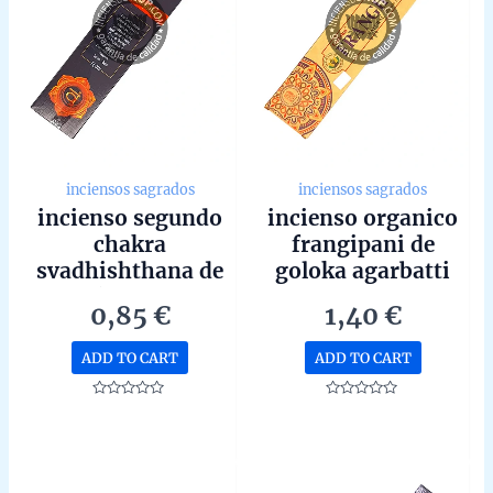
inciensos sagrados
inciensos sagrados
incienso segundo
incienso organico
chakra
frangipani de
svadhishthana de
goloka agarbatti
goloka hecho a
masala hecho a
0,85
€
1,40
€
mano en bangalore
mano en bangalore
unidad de 15g
unidad de 15g
ADD TO CART
ADD TO CART
Rated
Rated
0
0
out
out
of
of
5
5