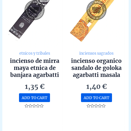
etnicos y tribales
inciensos sagrados
incienso de mirra
incienso organico
maya etnica de
sandalo de goloka
banjara agarbatti
agarbatti masala
masala hecho a
hecho a mano en
1,35
€
1,40
€
mano unidad de
bangalore unidad
15g
de 15g
ADD TO CART
ADD TO CART
Rated
Rated
0
0
out
out
of
of
5
5