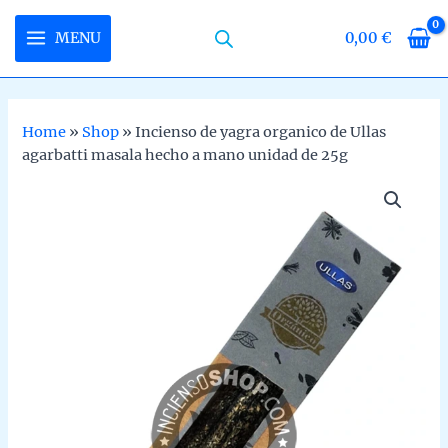
Skip
to
MENU
0,00
€
MAIN
content
MENU
Home
»
Shop
»
Incienso de yagra organico de Ullas
agarbatti masala hecho a mano unidad de 25g
U
LE
U
LE
U
LE