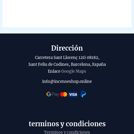
0,95 €.
0,75 €.
Rated
Rated
0
0
out
out
of
of
5
5
Dirección
Carretera Sant Llorenç 12G 08182,
Sant Feliu de Codines, Barcelona, España
Enlace
Google Maps
info@incenseshop.online
terminos y condiciones
Terminos y condiciones