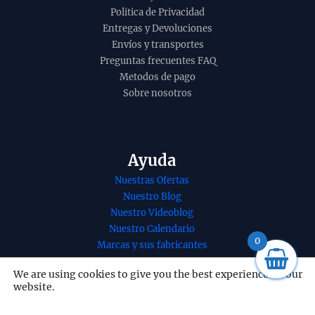
Politica de Privacidad
Entregas y Devoluciones
Envíos y transportes
Preguntas frecuentes FAQ
Metodos de pago
Sobre nosotros
Ayuda
Nuestras Ofertas
Nuestro Blog
Incienso Wisdom
Inciens
Nuestro Videoblog
Buddha Series de
Nag Med
Nuestro Calendario
Banjara organico
Vijaysh
0
Marcas y sus fabricantes
agarbatti masala
Agarbat
Nuestros Servicios
hecho a mano
en caja 
We are using cookies to give you the best experience on our
Nuestro contacto
website.
unidad de 25g
15g
Redes Sociales