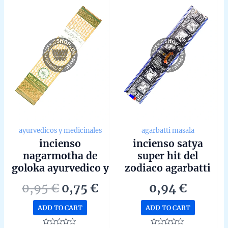
ayurvedicos y medicinales
agarbatti masala
incienso
incienso satya
nagarmotha de
super hit del
goloka ayurvedico y
zodiaco agarbatti
medicinal agarbatti
masala hecho a
Original
Current
0,95
€
0,75
€
0,94
€
masala unidad de
mano en bangalore
price
price
15g
unidad de 15g
ADD TO CART
ADD TO CART
was:
is: