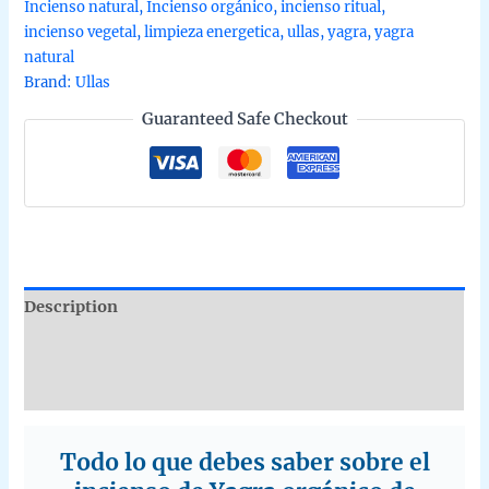
Incienso natural
,
Incienso orgánico
,
incienso ritual
,
unidad
incienso vegetal
,
limpieza energetica
,
ullas
,
yagra
,
yagra
de
natural
25g
Brand:
Ullas
quantity
Guaranteed Safe Checkout
Description
Additional information
Reviews (0)
Todo lo que debes saber sobre el