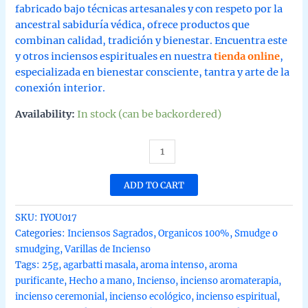
fabricado bajo técnicas artesanales y con respeto por la
ancestral sabiduría védica, ofrece productos que
combinan calidad, tradición y bienestar. Encuentra este
y otros inciensos espirituales en nuestra
tienda online
,
especializada en bienestar consciente, tantra y arte de la
conexión interior.
Availability:
In stock (can be backordered)
Incienso
de
yagra
ADD TO CART
organico
de
SKU:
IYOU017
Ullas
Categories:
Inciensos Sagrados
,
Organicos 100%
,
Smudge o
agarbatti
smudging
,
Varillas de Incienso
masala
Tags:
25g
,
agarbatti masala
,
aroma intenso
,
aroma
hecho
purificante
,
Hecho a mano
,
Incienso
,
incienso aromaterapia
,
a
incienso ceremonial
,
incienso ecológico
,
incienso espiritual
,
mano