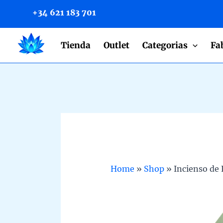
to
+34 621 183 701
content
Tienda
Outlet
Categorias
Fa
Home
»
Shop
»
Incienso de 