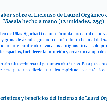
qua
aber sobre el Incienso de Laurel Orgánico 
Masala hecho a mano (12 unidades, 25g)
ico de Ullas Agarbatti
es una fórmula ancestral elabor
s y goma de árbol
, siguiendo el método tradicional del
m
damente purificador evoca los antiguos rituales de prot
e espacios, fortalecer la intuición y crear un campo de
no sin nitrocelulosa ni perfumes sintéticos. Esta presen
erfecta para uso diario, rituales espirituales o práctic
erísticas y beneficios del Incienso de Laurel O