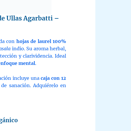
ntity
de Ullas Agarbatti –
ada con
hojas de laurel 100%
asala
indio. Su aroma herbal,
ección y clarividencia. Ideal
 enfoque mental
.
tación incluye una
caja con 12
as de sanación. Adquiérelo en
rgánico