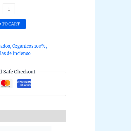
ienso
rel
 TO CART
anico
as
rados
,
Organicos 100%
,
rbatti
las de Incienso
ala
ho
d Safe Checkout
no
a