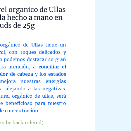
el organico de Ullas
la hecho a mano en
 uds de 25g
Current
price
 orgánico de
Ullas
tiene un
s:
al, con toques delicados y
13,50 €.
so podemos destacar su gran
tra atención, a
conciliar el
olor de cabeza
y los
estados
ejora nuestras
energías
s, alejando a las negativas.
urel orgánico de ullas, será
ue beneficioso para nuestro
de concentración.
can be backordered)