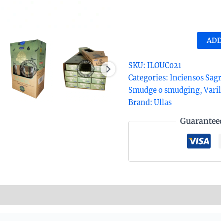
Inc
de
Lau
ADD
org
de
SKU:
ILOUC021
Ull
Categories:
Inciensos Sag
Aga
Smudge o smudging
,
Varil
Mas
Brand:
Ullas
hec
Guarantee
a
ma
en
caj
12
uds
nformation
Reviews (0)
de
25g