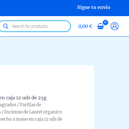
Sigue tu envío
roducts
0,00
€
earch
en caja 12 uds de 25g
Sagrados
/
Varillas de
%
/ Incienso de Laurel organico
hecho a mano en caja 12 uds de