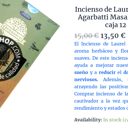
Incienso de Laur
Agarbatti Masa
caja 12
Original
15,00
€
13,50
€
price
El Incienso de Laurel
was:
i
aroma herbáceo y flor
15,00 €.
suaves. De este incien
ayuda a mejorar nues
sueño
y a
reducir
el
d
nerviosos.
Además, m
atrayendo las positiva
Comprar incienso de la
cautivador a la vez q
rendimiento y estados 
Availability:
In stock (