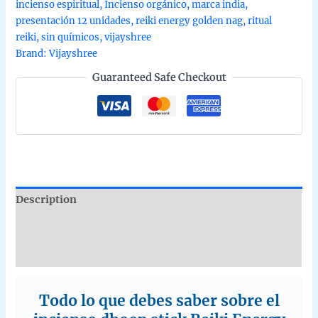
incienso espiritual
,
Incienso orgánico
,
marca india
,
caja
presentación 12 unidades
,
reiki energy golden nag
,
ritual
de
reiki
,
sin químicos
,
vijayshree
12
Brand:
Vijayshree
uds
Guaranteed Safe Checkout
de
15g
quantity
Description
Additional information
Reviews (0)
Todo lo que debes saber sobre el