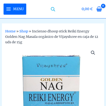
Skip
to
MENU
0,00
€
MAIN
content
MENU
Home
»
Shop
»
Incienso dhoop stick Reiki Energy
Golden Nag Masala orgánico de Vijayshree en caja de 12
U
uds de 15g
LE
U
LE
U
LE