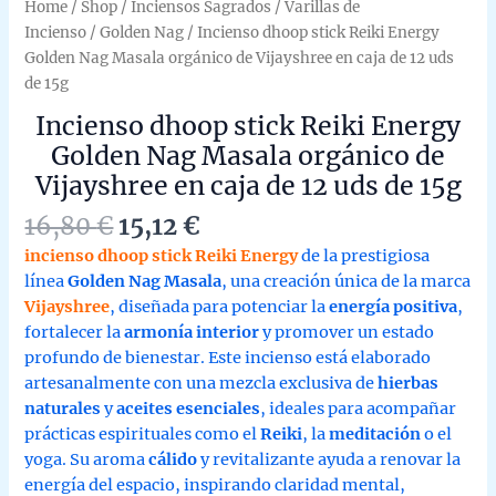
Home
/
Shop
/
Inciensos Sagrados
/
Varillas de
Incienso
/
Golden Nag
/ Incienso dhoop stick Reiki Energy
Golden Nag Masala orgánico de Vijayshree en caja de 12 uds
de 15g
Incienso dhoop stick Reiki Energy
Golden Nag Masala orgánico de
Vijayshree en caja de 12 uds de 15g
Original
Current
16,80
€
15,12
€
price
price
incienso dhoop stick Reiki Energy
de la prestigiosa
was:
is:
línea
Golden Nag Masala
, una creación única de la marca
16,80 €.
15,12 €.
Vijayshree
, diseñada para potenciar la
energía positiva
,
fortalecer la
armonía interior
y promover un estado
profundo de bienestar. Este incienso está elaborado
artesanalmente con una mezcla exclusiva de
hierbas
naturales
y
aceites esenciales
, ideales para acompañar
prácticas espirituales como el
Reiki
, la
meditación
o el
yoga. Su aroma
cálido
y revitalizante ayuda a renovar la
energía del espacio, inspirando claridad mental,