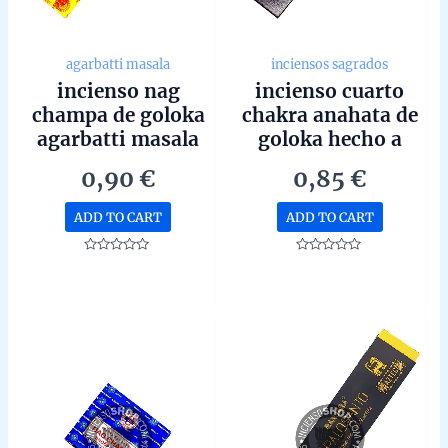
agarbatti masala
inciensos sagrados
incienso nag
incienso cuarto
champa de goloka
chakra anahata de
agarbatti masala
goloka hecho a
hecho a mano en
mano en bangalore
0,90
€
0,85
€
bangalore unidad
unidad de 15g
de 15g
ADD TO CART
ADD TO CART
Rated
Rated
0
0
out
out
of
of
5
5