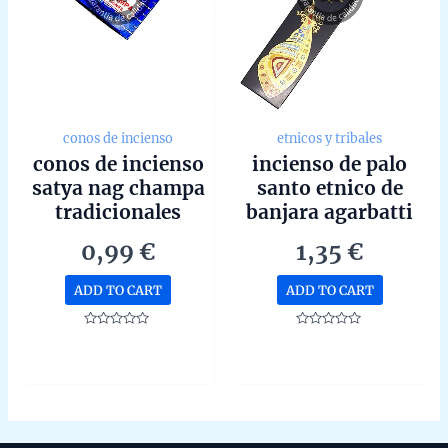
conos de incienso
etnicos y tribales
conos de incienso
incienso de palo
satya nag champa
santo etnico de
tradicionales
banjara agarbatti
unidad de 15g
masala hecho a
0,99
€
1,35
€
mano unidad de
15g
ADD TO CART
ADD TO CART
Rated
Rated
0
0
out
out
of
of
5
5