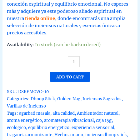
conexión espiritual y equilibrio emocional. No esperes
más y adquiere ya este poderoso aliado espiritual en
nuestra
tienda online
, donde encontrarás una amplia
selección de inciensos naturales y esencias únicas a
precios accesibles.
Availability:
In stock (can be backordered)
Incienso
dhoop
stick
ADD TO CART
Reiki
Energy
SKU:
DSREMOVC-10
Golden
Categories:
Dhoop Stick
,
Golden Nag
,
Inciensos Sagrados
,
Nag
Varillas de Incienso
Masala
Tags:
agarbati masala
,
alta calidad
,
Ambientador natural
,
orgánico
aroma energético
,
aromaterapia vibracional
,
caja 15g
,
de
ecologico
,
equilibrio energetico
,
experiencia sensorial
,
Vijayshree
fragancia armonizante
,
Hecho a mano
,
incienso dhoop stick
,
en