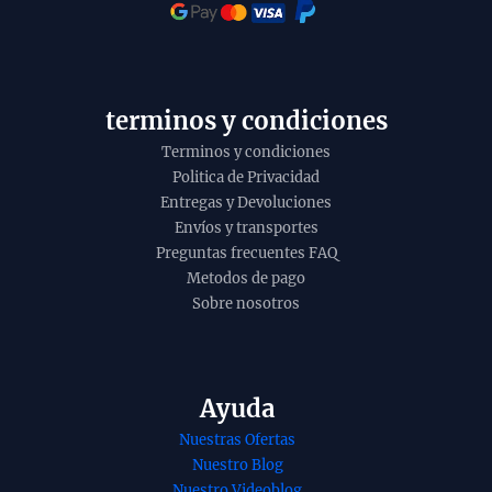
terminos y condiciones
Terminos y condiciones
Politica de Privacidad
Entregas y Devoluciones
Envíos y transportes
Preguntas frecuentes FAQ
Metodos de pago
Sobre nosotros
Ayuda
Nuestras Ofertas
Nuestro Blog
ja circular
Incienso de Canela
Nuestro Videoblog