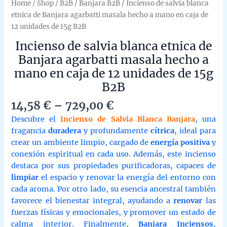
Home
/
Shop
/
B2B
/
Banjara B2B
/ Incienso de salvia blanca
etnica de Banjara agarbatti masala hecho a mano en caja de
12 unidades de 15g B2B
Incienso de salvia blanca etnica de
Banjara agarbatti masala hecho a
mano en caja de 12 unidades de 15g
B2B
Price
14,58
€
–
729,00
€
range:
Descubre el
Incienso de Salvia Blanca Banjara
, una
14,58 €
fragancia
duradera
y profundamente
cítrica
, ideal para
through
crear un ambiente limpio, cargado de
energía positiva
y
729,00 €
conexión espiritual en cada uso. Además, este incienso
destaca por sus propiedades purificadoras, capaces de
limpiar
el espacio y renovar la energía del entorno con
cada aroma. Por otro lado, su esencia ancestral también
favorece el bienestar integral, ayudando a
renovar
las
fuerzas físicas y emocionales, y promover un estado de
calma interior. Finalmente,
Banjara Inciensos
,