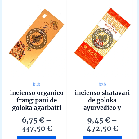
b2b
b2b
incienso organico
incienso shatavari
frangipani de
de goloka
goloka agarbatti
ayurvedico y
masala hecho a
medicinal agarbatti
6,75
€
–
9,45
€
–
mano en bangalore
masala en caja de 6
Price
Price
337,50
€
472,50
€
en caja de 6 uds de
unidades de 15g
range:
range
15g b2b
b2b
This
This