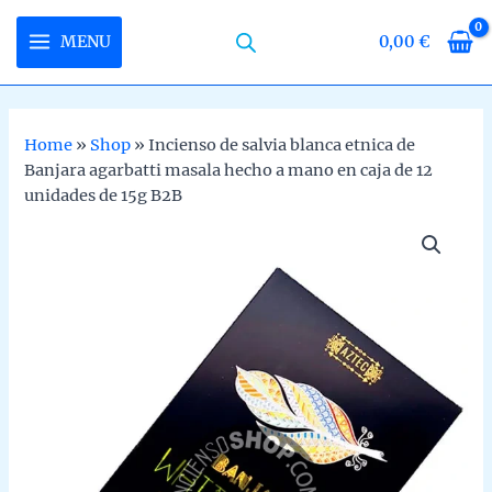
Skip
to
MENU
0,00
€
MAIN
content
MENU
Home
»
Shop
»
Incienso de salvia blanca etnica de
Banjara agarbatti masala hecho a mano en caja de 12
U
unidades de 15g B2B
LE
U
LE
U
LE