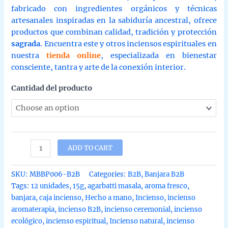
fabricado con ingredientes orgánicos y técnicas
artesanales inspiradas en la sabiduría ancestral, ofrece
productos que combinan calidad, tradición y protección
sagrada
. Encuentra este y otros inciensos espirituales en
nuestra
tienda online
, especializada en bienestar
consciente, tantra y arte de la conexión interior.
Cantidad del producto
Incienso
ADD TO CART
de
salvia
SKU:
MBBP006-B2B
Categories:
B2B
,
Banjara B2B
blanca
Tags:
12 unidades
,
15g
,
agarbatti masala
,
aroma fresco
,
etnica
banjara
,
caja incienso
,
Hecho a mano
,
Incienso
,
incienso
de
aromaterapia
,
incienso B2B
,
incienso ceremonial
,
incienso
Banjara
ecológico
,
incienso espiritual
,
Incienso natural
,
incienso
agarbatti