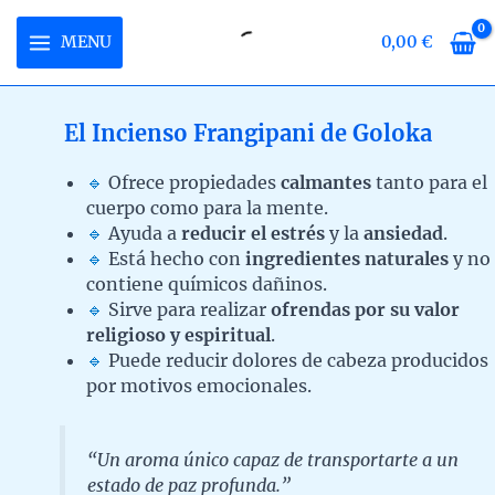
Ir
al
MENU
0,00
€
MAIN
contenido
MENU
El Incienso Frangipani de Goloka
RNAR
🔹
Ofrece propiedades
calmantes
tanto para el
cuerpo como para la mente.
Ú
RNAR
🔹
Ayuda a
reducir el estrés
y la
ansiedad
.
🔹
Está hecho con
ingredientes naturales
y no
Ú
RNAR
contiene químicos dañinos.
🔹
Sirve para realizar
ofrendas por su valor
Ú
religioso y espiritual
.
🔹
Puede reducir dolores de cabeza producidos
por motivos emocionales.
“Un aroma único capaz de transportarte a un
estado de paz profunda.”