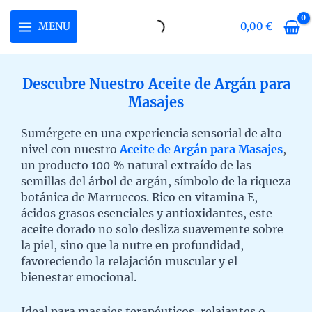
Ir
al
MENU
0,00
€
MAIN
contenido
MENU
Descubre Nuestro Aceite de Argán para
Masajes
RNAR
Sumérgete en una experiencia sensorial de alto
Ú
RNAR
nivel con nuestro
Aceite de Argán para Masajes
,
un producto 100 % natural extraído de las
Ú
RNAR
semillas del árbol de argán, símbolo de la riqueza
botánica de Marruecos. Rico en vitamina E,
Ú
ácidos grasos esenciales y antioxidantes, este
aceite dorado no solo desliza suavemente sobre
la piel, sino que la nutre en profundidad,
favoreciendo la relajación muscular y el
bienestar emocional.
Ideal para masajes terapéuticos, relajantes o