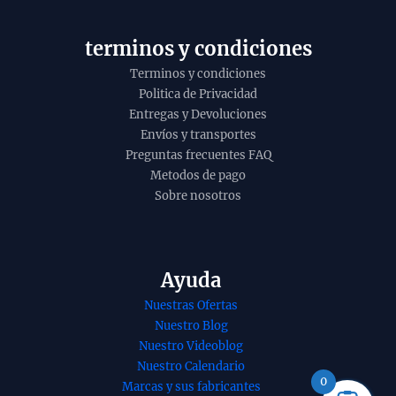
terminos y condiciones
Terminos y condiciones
Politica de Privacidad
Entregas y Devoluciones
Envíos y transportes
Preguntas frecuentes FAQ
Metodos de pago
Sobre nosotros
Ayuda
Nuestras Ofertas
e Esencial
Incienso Golden
Nuestro Blog
do de Spanish
Nag de Chandan de
Nuestro Videoblog
mary
Vijayshree
Nuestro Calendario
ro español)
organico Agarbatti
0
Marcas y sus fabricantes