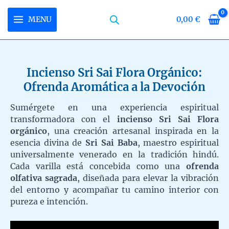
Skip
to
MENU
0,00
€
MAIN
content
MENU
Incienso Sri Sai Flora Orgánico:
U
Ofrenda Aromática a la Devoción
LE
U
Sumérgete en una experiencia espiritual
transformadora con el
incienso Sri Sai Flora
LE
U
orgánico
, una creación artesanal inspirada en la
esencia divina de
Sri Sai Baba
, maestro espiritual
LE
universalmente venerado en la tradición hindú.
Cada varilla está concebida como una
ofrenda
olfativa sagrada
, diseñada para elevar la vibración
del entorno y acompañar tu camino interior con
pureza e intención.