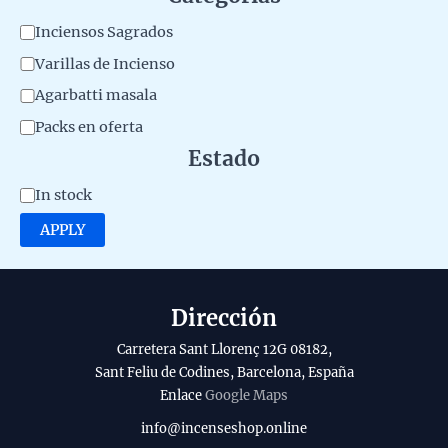
r
C
Inciensos Sagrados
i
a
Varillas de Incienso
a
t
Agarbatti masala
l
e
Packs en oferta
d
g
Estado
e
o
l
A
In stock
r
p
v
APPLY
y
r
a
o
i
d
l
Dirección
u
a
Carretera Sant Llorenç 12G 08182,
c
b
Sant Feliu de Codines, Barcelona, España
t
Enlace
Google Maps
i
o
l
info@incenseshop.online