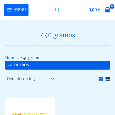
Skip
to
MENU
0,00
€
MAIN
content
MENU
440 gramos
U
LE
U
Home
»
440 gramos
LE
U
FILTROS
LE