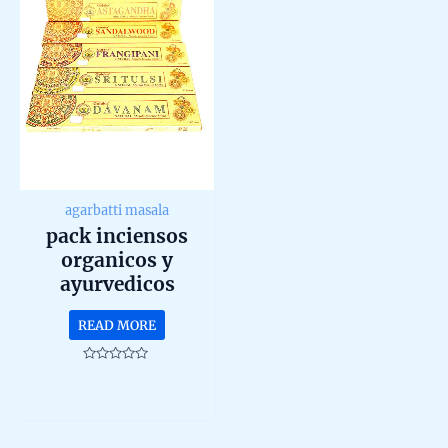
agarbatti masala
pack inciensos
organicos y
ayurvedicos
agarbatti masala de
READ MORE
goloka
Rated
0
out
of
5