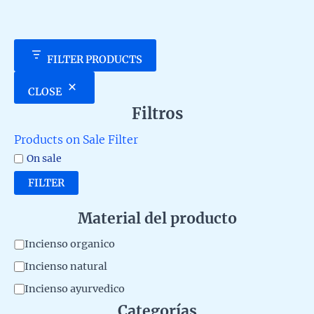
FILTER PRODUCTS
CLOSE
Filtros
Products on Sale Filter
On sale
FILTER
Material del producto
M
Incienso organico
a
Incienso natural
t
Incienso ayurvedico
e
Categorías