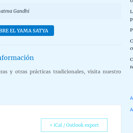
U
ahatma Gandhi
L
p
P
BRE EL YAMA SATYA
C
c
nformación
C
n
s y otras prácticas tradicionales, visita nuestro
A
A
+ iCal / Outlook export