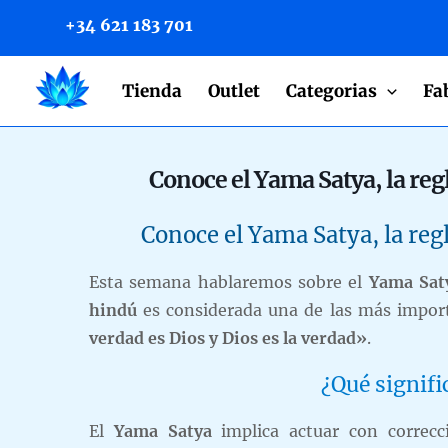
to
+34 621 183 701
content
Tienda
Outlet
Categorias
Fa
Conoce el Yama Satya, la re
Conoce el Yama Satya, la re
Esta semana hablaremos sobre el
Yama Sat
hindú
es considerada una de las más impor
verdad es Dios y Dios es la verdad»
.
¿Qué signifi
El
Yama Satya
implica actuar con correcc