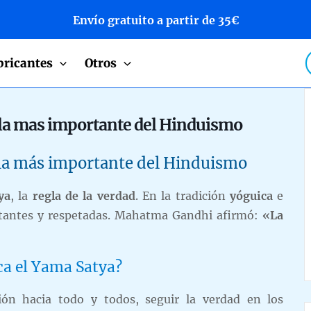
Envío gratuito a partir de 35€
P
bricantes
Otros
s
gla mas importante del Hinduismo
gla más importante del Hinduismo
ya
, la
regla de la verdad
. En la tradición
yóguica
e
tantes y respetadas. Mahatma Gandhi afirmó:
«La
ca el Yama Satya?
ión hacia todo y todos, seguir la verdad en los