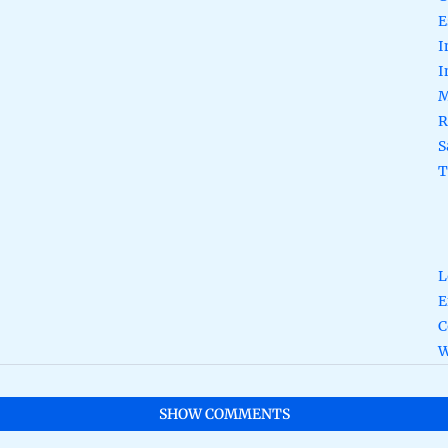
E
I
I
M
R
S
T
L
E
C
W
SHOW COMMENTS