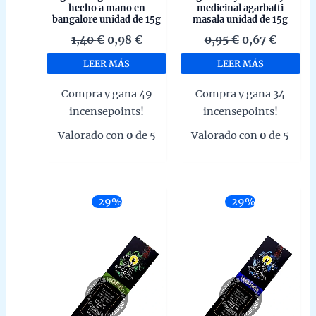
hecho a mano en
medicinal agarbatti
bangalore unidad de 15g
masala unidad de 15g
El
El
El
El
1,40
€
0,98
€
0,95
€
0,67
€
precio
precio
precio
precio
LEER MÁS
LEER MÁS
original
actual
original
actual
era:
es:
era:
es:
Compra y gana 49
Compra y gana 34
1,40 €.
0,98 €.
0,95 €.
0,67 €.
incensepoints!
incensepoints!
Valorado con
0
de 5
Valorado con
0
de 5
-29%
-29%