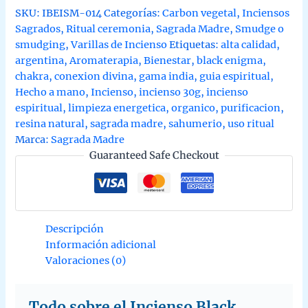
SKU:
IBEISM-014
Categorías:
Carbon vegetal
,
Inciensos
Sagrados
,
Ritual ceremonia
,
Sagrada Madre
,
Smudge o
smudging
,
Varillas de Incienso
Etiquetas:
alta calidad
,
argentina
,
Aromaterapia
,
Bienestar
,
black enigma
,
chakra
,
conexion divina
,
gama india
,
guia espiritual
,
Hecho a mano
,
Incienso
,
incienso 30g
,
incienso
espiritual
,
limpieza energetica
,
organico
,
purificacion
,
resina natural
,
sagrada madre
,
sahumerio
,
uso ritual
Marca:
Sagrada Madre
Guaranteed Safe Checkout
Descripción
Información adicional
Valoraciones (0)
Todo sobre el Incienso Black