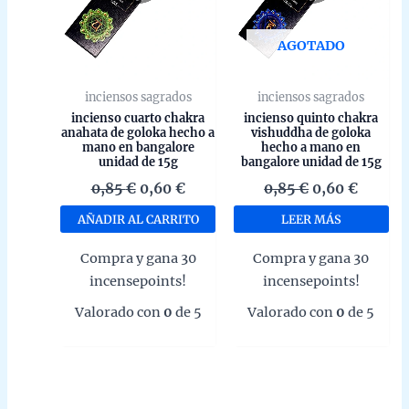
AGOTADO
inciensos sagrados
inciensos sagrados
incienso cuarto chakra
incienso quinto chakra
anahata de goloka hecho a
vishuddha de goloka
mano en bangalore
hecho a mano en
unidad de 15g
bangalore unidad de 15g
El
El
El
El
0,85
€
0,60
€
0,85
€
0,60
€
precio
precio
precio
precio
AÑADIR AL CARRITO
LEER MÁS
original
actual
original
actual
era:
es:
era:
es:
Compra y gana 30
Compra y gana 30
0,85 €.
0,60 €.
0,85 €.
0,60 €.
incensepoints!
incensepoints!
Valorado con
0
de 5
Valorado con
0
de 5