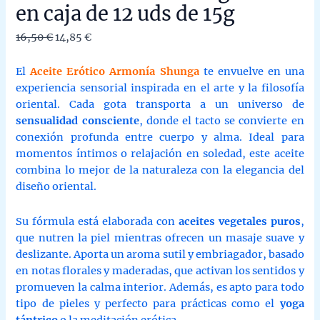
en caja de 12 uds de 15g
El
El
16,50
€
14,85
€
precio
precio
original
actual
El
Aceite Erótico Armonía Shunga
te envuelve en una
era:
es:
experiencia sensorial inspirada en el arte y la filosofía
16,50 €.
14,85 €.
oriental. Cada gota transporta a un universo de
sensualidad consciente
, donde el tacto se convierte en
conexión profunda entre cuerpo y alma. Ideal para
momentos íntimos o relajación en soledad, este aceite
combina lo mejor de la naturaleza con la elegancia del
diseño oriental.
Su fórmula está elaborada con
aceites vegetales puros
,
que nutren la piel mientras ofrecen un masaje suave y
deslizante. Aporta un aroma sutil y embriagador, basado
en notas florales y maderadas, que activan los sentidos y
promueven la calma interior. Además, es apto para todo
tipo de pieles y perfecto para prácticas como el
yoga
tántrico
o la meditación erótica.