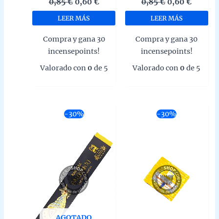
El
El
El
El
0,85
€
0,60
€
0,85
€
0,60
€
precio
precio
precio
precio
LEER MÁS
LEER MÁS
original
actual
original
actual
era:
es:
era:
es:
Compra y gana 30
Compra y gana 30
0,85 €.
0,60 €.
0,85 €.
0,60 €.
incensepoints!
incensepoints!
Valorado con
0
de 5
Valorado con
0
de 5
-30%
-30%
AGOTADO