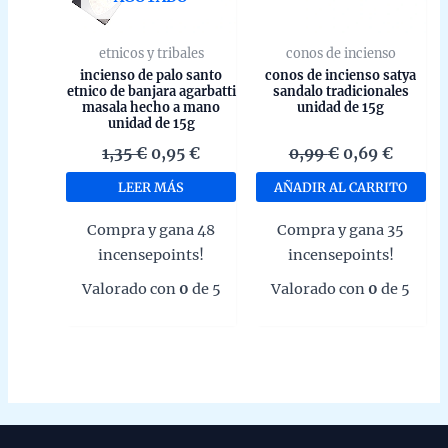
etnicos y tribales
conos de incienso
incienso de palo santo
conos de incienso satya
etnico de banjara agarbatti
sandalo tradicionales
masala hecho a mano
unidad de 15g
unidad de 15g
El
El
El
El
1,35
€
0,95
€
0,99
€
0,69
€
precio
precio
precio
precio
LEER MÁS
AÑADIR AL CARRITO
original
actual
original
actual
era:
es:
era:
es:
Compra y gana 48
Compra y gana 35
1,35 €.
0,95 €.
0,99 €.
0,69 €.
incensepoints!
incensepoints!
Valorado con
0
de 5
Valorado con
0
de 5