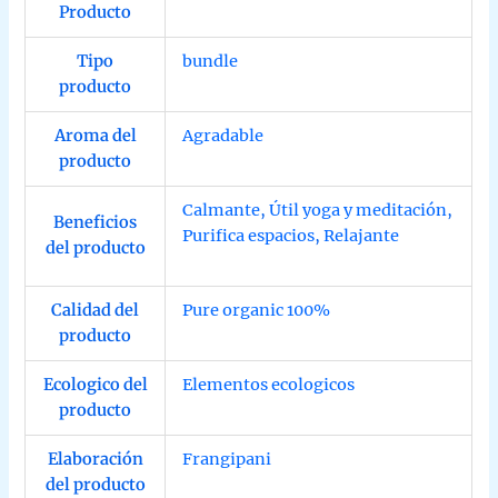
Producto
Tipo
bundle
producto
Aroma del
Agradable
producto
Calmante
,
Útil yoga y meditación
,
Beneficios
Purifica espacios
,
Relajante
del producto
Calidad del
Pure organic 100%
producto
Ecologico del
Elementos ecologicos
producto
Elaboración
Frangipani
del producto