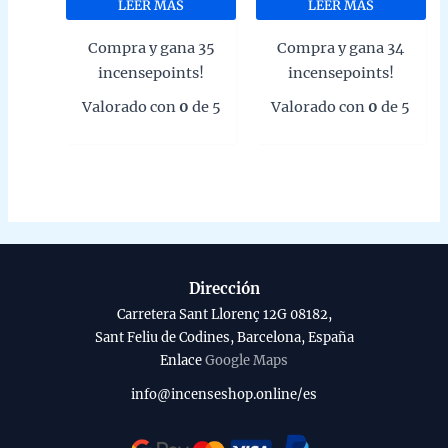
LEER MÁS
LEER MÁS
original
actual
original
actual
era:
es:
era:
es:
Compra y gana 35
Compra y gana 34
0,99 €.
0,69 €.
0,95 €.
0,67 €.
incensepoints!
incensepoints!
Valorado con
0
de 5
Valorado con
0
de 5
Dirección
Carretera Sant Llorenç 12G 08182,
Sant Feliu de Codines, Barcelona, España
Enlace
Google Maps
info@incenseshop.online/es