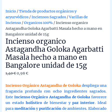
Inicio
/
Tienda de productos orgánicos y
aryurvédicos
/
Inciensos Sagrados
/
Varillas de
Incienso
/
Organicos 100%
/ Incienso organico
Astagandha Goloka Agarbatti Masala hecho a mano en
Bangalore unidad de 15g
Incienso organico
Astagandha Goloka Agarbatti
Masala hecho a mano en
Bangalore unidad de 15g
El
El
1,40
€
0,98
€
precio
precio
original
actual
Incienso Orgánico Astagandha de Goloka
despliega una
era:
es:
fragancia profunda con ocho ingredientes sagrados.
1,40 €.
0,98 €.
Este
Incienso Orgánico Astagandha de Goloka
favorece
un estado
holístico
de bienestar y
paz interior
. Ideal
para
meditación
y
purificación
de ambientes. Elaborado