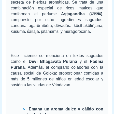
secreta de hierbas aromáticas. Se trata de una
combinación especial de ricos matices que
conforman el perfume
Aṣṭagandha (अष्टगंध)
,
compuesto por ocho ingredientes sagrados:
candana, agarūṛhībēra, dēvadāra, kōṣṭhakōliñjana,
kusuma, śailaja, jaṭāmāṃsī y muragōrōcana.
Este incienso se menciona en textos sagrados
como el
Devi Bhagavata Purana
y el
Padma
Purana
. Además, al comprarlo colaboras con la
causa social de Goloka: proporcionar comidas a
más de 5 millones de niños en edad escolar y
sostén a las viudas de Vrindavan.
🔹
Emana un aroma dulce y cálido con