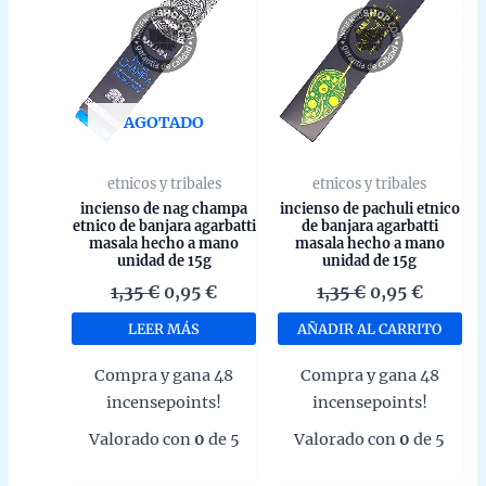
AGOTADO
etnicos y tribales
etnicos y tribales
incienso de nag champa
incienso de pachuli etnico
etnico de banjara agarbatti
de banjara agarbatti
masala hecho a mano
masala hecho a mano
unidad de 15g
unidad de 15g
El
El
El
El
1,35
€
0,95
€
1,35
€
0,95
€
precio
precio
precio
precio
LEER MÁS
AÑADIR AL CARRITO
original
actual
original
actual
era:
es:
era:
es:
Compra y gana 48
Compra y gana 48
1,35 €.
0,95 €.
1,35 €.
0,95 €.
incensepoints!
incensepoints!
Valorado con
0
de 5
Valorado con
0
de 5