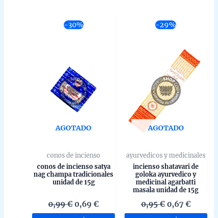
-30%
-29%
AGOTADO
AGOTADO
conos de incienso
ayurvedicos y medicinales
conos de incienso satya
incienso shatavari de
nag champa tradicionales
goloka ayurvedico y
unidad de 15g
medicinal agarbatti
masala unidad de 15g
El
El
El
El
0,99
€
0,69
€
0,95
€
0,67
€
precio
precio
precio
precio