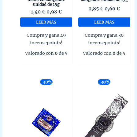
unidad de 15g
El
El
0,85
€
0,60
€
El
El
1,40
€
0,98
€
precio
precio
precio
precio
original
actual
LEER MÁS
LEER MÁS
original
actual
era:
es:
era:
es:
0,85 €.
0,60 €.
Compra y gana 49
Compra y gana 30
1,40 €.
0,98 €.
incensepoints!
incensepoints!
Valorado con
0
de 5
Valorado con
0
de 5
-30%
-30%