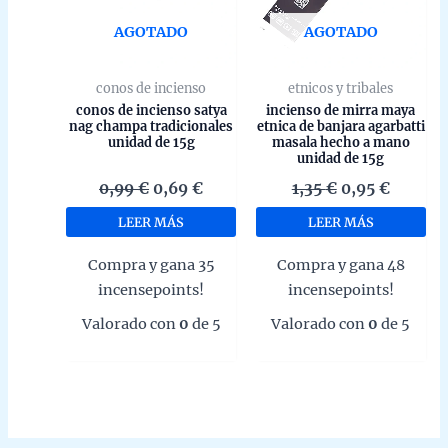
AGOTADO
AGOTADO
conos de incienso
etnicos y tribales
conos de incienso satya
incienso de mirra maya
nag champa tradicionales
etnica de banjara agarbatti
unidad de 15g
masala hecho a mano
unidad de 15g
El
El
El
El
0,99
€
0,69
€
1,35
€
0,95
€
precio
precio
precio
precio
LEER MÁS
LEER MÁS
original
actual
original
actual
era:
es:
era:
es:
Compra y gana 35
Compra y gana 48
0,99 €.
0,69 €.
1,35 €.
0,95 €.
incensepoints!
incensepoints!
Valorado con
0
de 5
Valorado con
0
de 5