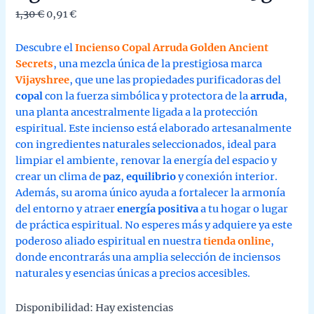
El
El
1,30
€
0,91
€
precio
precio
original
actual
Descubre el
Incienso Copal Arruda Golden Ancient
era:
es:
Secrets
, una mezcla única de la prestigiosa marca
1,30 €.
0,91 €.
Vijayshree
, que une las propiedades purificadoras del
copal
con la fuerza simbólica y protectora de la
arruda
,
una planta ancestralmente ligada a la protección
espiritual. Este incienso está elaborado artesanalmente
con ingredientes naturales seleccionados, ideal para
limpiar el ambiente, renovar la energía del espacio y
crear un clima de
paz
,
equilibrio
y conexión interior.
Además, su aroma único ayuda a fortalecer la armonía
del entorno y atraer
energía positiva
a tu hogar o lugar
de práctica espiritual. No esperes más y adquiere ya este
poderoso aliado espiritual en nuestra
tienda online
,
donde encontrarás una amplia selección de inciensos
naturales y esencias únicas a precios accesibles.
Disponibilidad:
Hay existencias