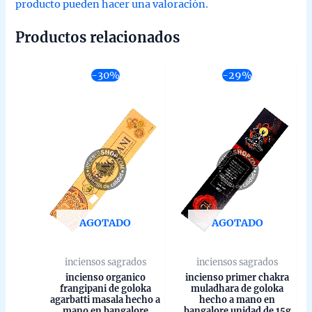
producto pueden hacer una valoración.
Productos relacionados
-30%
-29%
AGOTADO
AGOTADO
inciensos sagrados
inciensos sagrados
incienso organico
incienso primer chakra
frangipani de goloka
muladhara de goloka
agarbatti masala hecho a
hecho a mano en
mano en bangalore
bangalore unidad de 15g