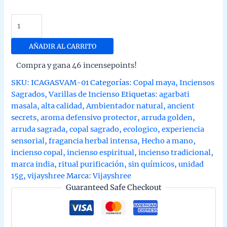
Incienso
Copal
Arruda
AÑADIR AL CARRITO
Golden
Compra y gana 46 incensepoints!
Ancient
Secrets
SKU:
ICAGASVAM-01
Categorías:
Copal maya
,
Inciensos
de
Sagrados
,
Varillas de Incienso
Etiquetas:
agarbati
Vijayshree
masala
,
alta calidad
,
Ambientador natural
,
ancient
Agarbati
secrets
,
aroma defensivo protector
,
arruda golden
,
Masala
arruda sagrada
,
copal sagrado
,
ecologico
,
experiencia
unidad
sensorial
,
fragancia herbal intensa
,
Hecho a mano
,
15g
incienso copal
,
incienso espiritual
,
incienso tradicional
,
cantidad
marca india
,
ritual purificación
,
sin químicos
,
unidad
15g
,
vijayshree
Marca:
Vijayshree
Guaranteed Safe Checkout