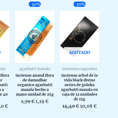
-30%
-30%
O
AGOTADO
ala
agarbatti masala
inciensos sagrados
flora
incienso anand flora
incienso arbol de la
ar
de damodhar
vida black divine
atti
organico agarbatti
series de goloka
o a
masala hecho a
agarbatti masala en
e 40
mano unidad de 25g
caja de 12 unidades
de 15g
El
El
1,70
€
1,19
€
El
El
El
40
€
14,40
€
10,08
€
precio
precio
io
precio
precio
precio
original
actual
inal
actual
original
actual