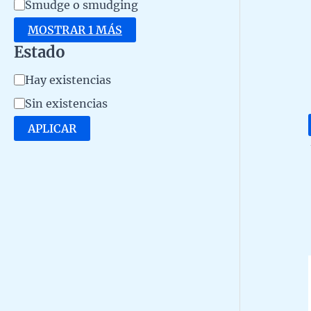
Smudge o smudging
MOSTRAR 1 MÁS
Estado
D
Hay existencias
i
Sin existencias
s
APLICAR
p
o
n
i
b
i
l
i