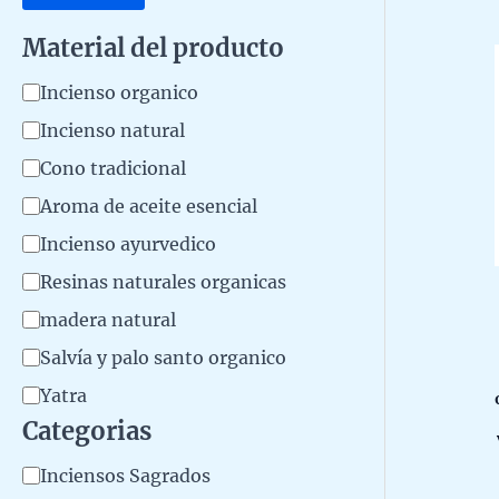
Material del producto
M
Incienso organico
a
Incienso natural
t
Cono tradicional
e
Aroma de aceite esencial
r
Incienso ayurvedico
i
Resinas naturales organicas
a
madera natural
l
Salvía y palo santo organico
d
Yatra
e
Categorias
l
C
Inciensos Sagrados
p