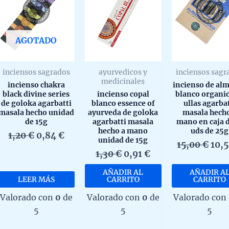
AGOTADO
inciensos sagrados
ayurvedicos y
inciensos sagr
medicinales
incienso chakra
incienso de alm
black divine series
incienso copal
blanco organic
de goloka agarbatti
blanco essence of
ullas agarba
masala hecho unidad
ayurveda de goloka
masala hech
de 15g
agarbatti masala
mano en caja d
hecho a mano
uds de 25g
El
El
1,20
€
0,84
€
unidad de 15g
El
15,00
€
10,
precio
precio
El
El
1,30
€
0,91
€
prec
original
actual
precio
precio
orig
era:
es:
AÑADIR AL
AÑADIR A
original
actual
era:
1,20 €.
0,84 €.
LEER MÁS
CARRITO
CARRITO
era:
es:
15,0
Valorado con
0
de
Valorado con
0
de
Valorado con
1,30 €.
0,91 €.
5
5
5