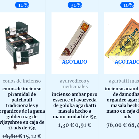
-10%
-30%
-10%
AGOTADO
AGOTAD
conos de incienso
ayurvedicos y
agarbatti mas
medicinales
conos de incienso
incienso anand 
piramidal de
incienso ambar puro
de damodh
patchouli
essence of ayurveda
organico agarb
tradicionales y
de goloka agarbatti
masala hech
organicos de la gama
masala hecho a
mano en caja d
golden nag de
mano unidad de 15g
uds
vijayshree en caja de
El
El
El
1,30
€
0,91
€
76,00
€
68,
12 uds de 15g
precio
precio
prec
El
El
16,80
€
15,12
€
original
actual
orig