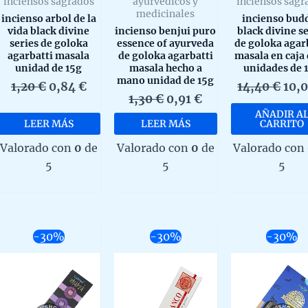
inciensos sagrados
ayurvedicos y
inciensos sagr
medicinales
incienso arbol de la
incienso bud
vida black divine
incienso benjui puro
black divine s
series de goloka
essence of ayurveda
de goloka agar
agarbatti masala
de goloka agarbatti
masala en caja 
unidad de 15g
masala hecho a
unidades de 
mano unidad de 15g
El
El
El
1,20
€
0,84
€
14,40
€
10,
El
El
1,30
€
0,91
€
precio
precio
prec
precio
precio
AÑADIR A
original
actual
orig
LEER MÁS
LEER MÁS
CARRITO
original
actual
era:
es:
era:
era:
es:
1,20 €.
0,84 €.
14,4
Valorado con
0
de
Valorado con
0
de
Valorado con
1,30 €.
0,91 €.
5
5
5
-30%
-30%
-30%