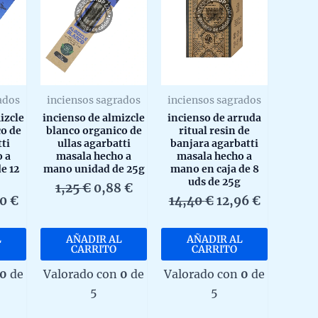
ados
inciensos sagrados
inciensos sagrados
izcle
incienso de almizcle
incienso de arruda
o de
blanco organico de
ritual resin de
tti
ullas agarbatti
banjara agarbatti
o a
masala hecho a
masala hecho a
e 12
mano unidad de 25g
mano en caja de 8
uds de 25g
El
El
1,25
€
0,88
€
El
El
El
50
€
14,40
€
12,96
€
precio
precio
io
precio
precio
precio
original
actual
inal
actual
original
actual
era:
es:
L
AÑADIR AL
AÑADIR AL
es:
era:
es:
1,25 €.
0,88 €.
CARRITO
CARRITO
0 €.
10,50 €.
14,40 €.
12,96 €.
0
de
Valorado con
0
de
Valorado con
0
de
5
5