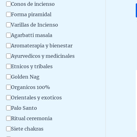
a
Conos de incienso
r
t
Forma piramidal
o
e
Varillas de Incienso
d
g
u
Agarbatti masala
o
c
Aromaterapia y bienestar
r
t
Ayurvedicos y medicinales
í
o
Etnicos y tribales
a
Golden Nag
Organicos 100%
Orientales y exoticos
Palo Santo
Ritual ceremonia
Siete chakras