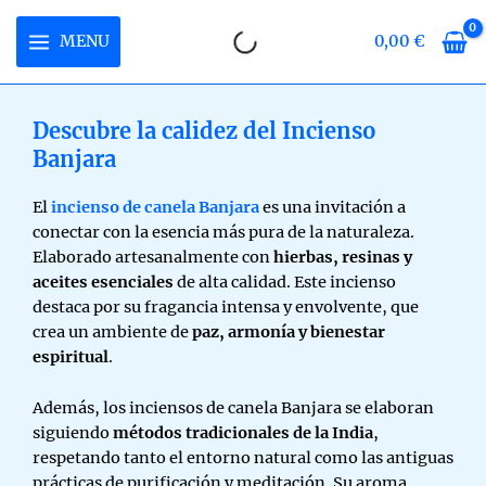
Ir
al
MENU
0,00
€
MAIN
contenido
MENU
Descubre la calidez del Incienso
Banjara
RNAR
El
incienso de canela Banjara
es una invitación a
Ú
RNAR
conectar con la esencia más pura de la naturaleza.
Elaborado artesanalmente con
hierbas, resinas y
Ú
RNAR
aceites esenciales
de alta calidad. Este incienso
destaca por su fragancia intensa y envolvente, que
Ú
crea un ambiente de
paz, armonía y bienestar
espiritual
.
Además, los inciensos de canela Banjara se elaboran
siguiendo
métodos tradicionales de la India
,
respetando tanto el entorno natural como las antiguas
prácticas de purificación y meditación. Su aroma