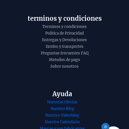
y
o
terminos y condiciones
Terminos y condiciones
Politica de Privacidad
Entregas y Devoluciones
Envíos y transportes
Preguntas frecuentes FAQ
Metodos de pago
Sobre nosotros
Ayuda
Nuestras Ofertas
Nuestro Blog
nso
Incienso de ruda
Nuestro Videoblog
motha de
organica de Ullas
Nuestro Calendario
a ayurvedico
agarbatti masala
0
Marcas y sus fabricantes