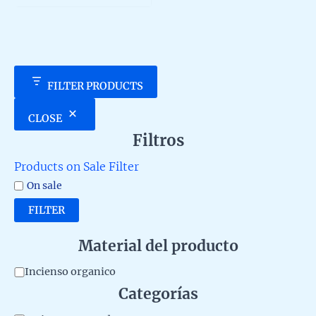
5
FILTER PRODUCTS
CLOSE
Filtros
Products on Sale Filter
On sale
FILTER
Material del producto
M
Incienso organico
Categorías
a
t