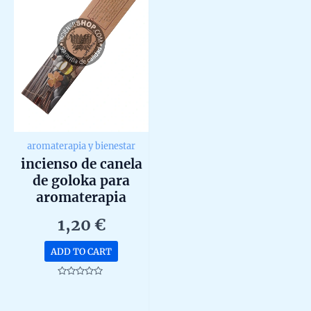
aromaterapia y bienestar
incienso de canela
de goloka para
aromaterapia
organico agarbatti
1,20
€
masala hecho a
mano unidad de 15g
ADD TO CART
Rated
0
out
of