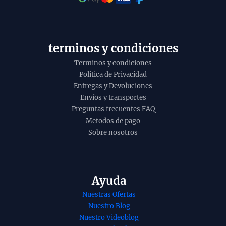
t
o
y
terminos y condiciones
Terminos y condiciones
Politica de Privacidad
Entregas y Devoluciones
Envíos y transportes
Preguntas frecuentes FAQ
Metodos de pago
Sobre nosotros
Ayuda
Nuestras Ofertas
nso o
Incienso organico
Nuestro Blog
erio copal
blissful blends
Nuestro Videoblog
grada Madre
gratitud de