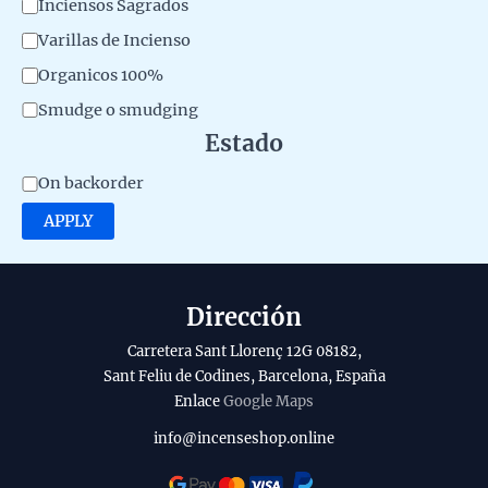
C
Inciensos Sagrados
e
a
Varillas de Incienso
r
t
Organicos 100%
i
e
Smudge o smudging
a
g
Estado
l
o
A
d
On backorder
r
v
e
APPLY
y
a
l
i
p
l
r
Dirección
a
o
Carretera Sant Llorenç 12G 08182,
b
d
Sant Feliu de Codines, Barcelona, España
Enlace
Google Maps
i
u
l
c
info@incenseshop.online
i
t