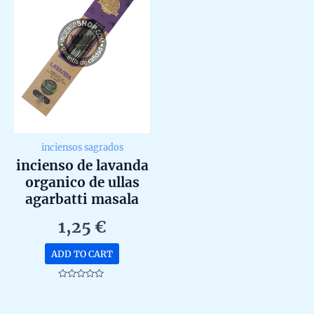
inciensos sagrados
incienso de lavanda
organico de ullas
agarbatti masala
hecho a mano
1,25
€
unidad de 25g
ADD TO CART
Rated
0
out
of