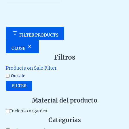
5
FILTER PRODUCTS
CLOSE
Filtros
Products on Sale Filter
On sale
FILTER
Material del producto
M
Incienso organico
Categorías
a
t