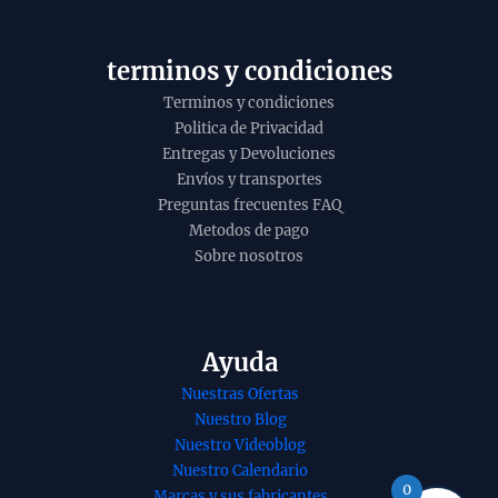
y
o
terminos y condiciones
Terminos y condiciones
Politica de Privacidad
Entregas y Devoluciones
Envíos y transportes
Preguntas frecuentes FAQ
Metodos de pago
Sobre nosotros
Ayuda
Nuestras Ofertas
Nuestro Blog
Nuestro Videoblog
Nuestro Calendario
Caja de
 200 Bastoncillos
0
Marcas y sus fabricantes