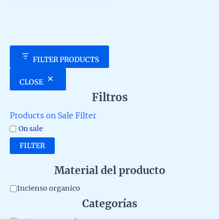
5
FILTER PRODUCTS
CLOSE
Filtros
Products on Sale Filter
On sale
FILTER
Material del producto
M
Incienso organico
Categorías
a
t