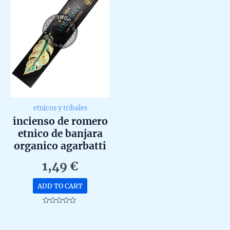
etnicos y tribales
incienso de romero
etnico de banjara
organico agarbatti
masala hecho a
1,49
€
mano unidad de 15g
ADD TO CART
Rated
0
out
of