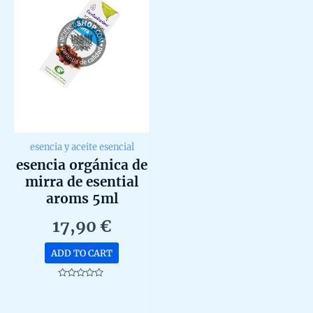
esencia y aceite esencial
esencia orgánica de
mirra de esential
aroms 5ml
17,90
€
ADD TO CART
Rated
0
out
of