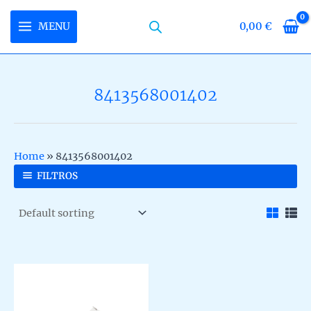
Skip
to
MENU
0,00
€
MAIN
content
MENU
8413568001402
U
LE
U
Home
»
8413568001402
LE
U
FILTROS
LE