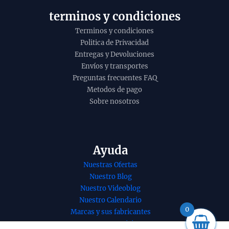
o
terminos y condiciones
Terminos y condiciones
Politica de Privacidad
Entregas y Devoluciones
Envíos y transportes
Preguntas frecuentes FAQ
Metodos de pago
Sobre nosotros
Ayuda
Nuestras Ofertas
Nuestro Blog
Nuestro Videoblog
Nuestro Calendario
nso organico
Lubricante coconut
0
Marcas y sus fabricantes
ful Blends
Toko de Shunga
Nuestros Servicios