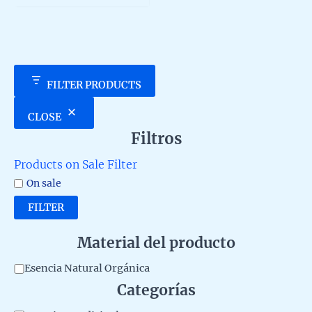
5
FILTER PRODUCTS
CLOSE
Filtros
Products on Sale Filter
On sale
FILTER
Material del producto
M
Esencia Natural Orgánica
Categorías
a
t